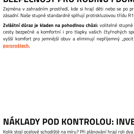
Zejména v zahradním prostředí, kde si hrají děti nebo se po pr
zásadní. Naše stupně standardně splňují protiskluzovou třídu R1
Zvláštní důraz je kladen na pohodlnou chůzi:
volitelné stupně
cesty bezpečné a komfortní i pro tlapky vašich čtyřnohých sp
vyšší komfort pro jemnější obuv a eliminují nepříjemný „poc
pororoštech.
NÁKLADY POD KONTROLOU: INVES
Kolik stojí ocelové schodiště na míru? Při plánování hrají roli d