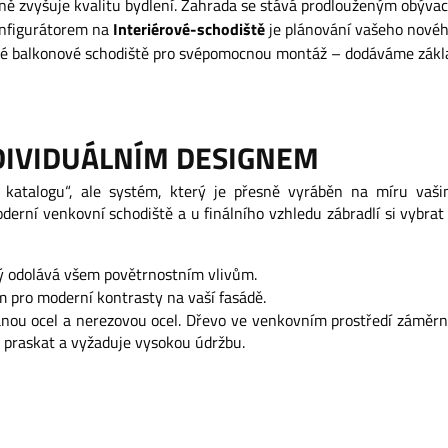
zně zvyšuje kvalitu bydlení. Zahrada se stává prodlouženým obýva
Interiérové-schodiště
onfigurátorem na
je plánování vašeho novéh
ové balkonové schodiště pro svépomocnou montáž – dodáváme základ
DIVIDUÁLNÍM DESIGNEM
 katalogu“, ale systém, který je přesně vyráběn na míru vaš
rní venkovní schodiště a u finálního vzhledu zábradlí si vybrat
rý odolává všem povětrnostním vlivům.
 pro moderní kontrasty na vaší fasádě.
ou ocel a nerezovou ocel. Dřevo ve venkovním prostředí záměr
praskat a vyžaduje vysokou údržbu.