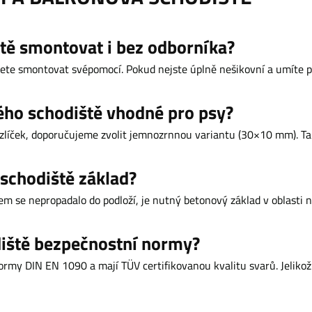
tě smontovat i bez odborníka?
ete smontovat svépomocí. Pokud nejste úplně nešikovní a umíte p
ého schodiště vhodné pro psy?
zlíček, doporučujeme zvolit jemnozrnnou variantu (30×10 mm). Ta 
 schodiště základ?
em se nepropadalo do podloží, je nutný betonový základ v oblasti 
diště bezpečnostní normy?
rmy DIN EN 1090 a mají TÜV certifikovanou kvalitu svarů. Jelikož