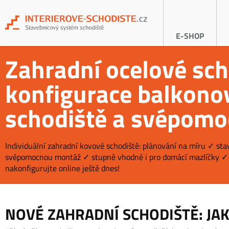
E-SHOP
Zahradní ocelové sch
konfigurace balkono
schodiště a svépom
Individuální zahradní kovové schodiště: plánování na míru ✓ st
svépomocnou montáž ✓ stupně vhodné i pro domácí mazlíčky ✓ 
nakonfigurujte online ještě dnes!
NOVÉ ZAHRADNÍ SCHODIŠTĚ: JA