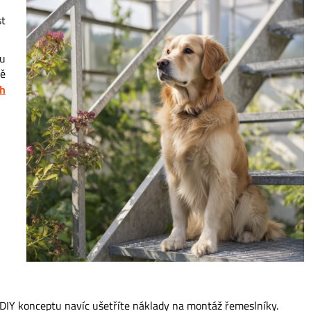
st
ou
ně
ch
ky DIY konceptu navíc ušetříte náklady na montáž řemeslníky.