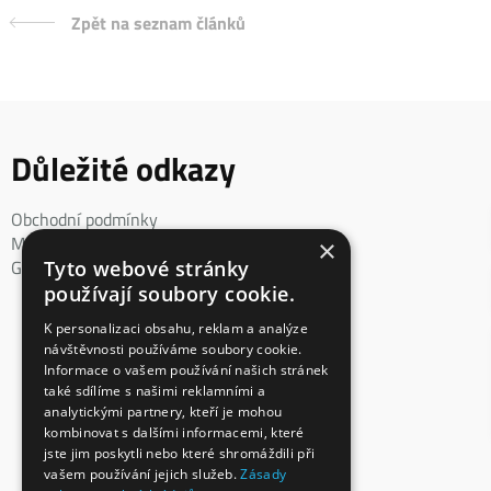
Zpět na seznam článků
Důležité odkazy
Obchodní podmínky
Mimosoudní řešení spotřebitelského sporu
×
GDPR
Tyto webové stránky
používají soubory cookie.
K personalizaci obsahu, reklam a analýze
návštěvnosti používáme soubory cookie.
Informace o vašem používání našich stránek
také sdílíme s našimi reklamními a
analytickými partnery, kteří je mohou
kombinovat s dalšími informacemi, které
jste jim poskytli nebo které shromáždili při
vašem používání jejich služeb.
Zásady