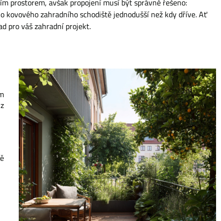
cím prostorem, avšak propojení musí být správně řešeno:
o kovového zahradního schodiště jednodušší než kdy dříve. Ať
 pro váš zahradní projekt.
im
 z
ně