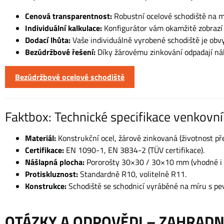
Cenová transparentnost:
Robustní ocelové schodiště na m
Individuální kalkulace:
Konfigurátor vám okamžitě zobrazí
Dodací lhůta:
Vaše individuálně vyrobené schodiště je ob
Bezúdržbové řešení:
Díky žárovému zinkování odpadají nákl
Bezúdržbové ocelové schodiště
Faktbox: Technické specifikace venkovn
Materiál:
Konstrukční ocel, žárově zinkovaná (životnost pře
Certifikace:
EN 1090-1, EN 3834-2 (TÜV certifikace).
Nášlapná plocha:
Pororošty 30×30 / 30×10 mm (vhodné i p
Protiskluznost:
Standardně R10, volitelně R11.
Konstrukce:
Schodiště se schodnicí vyráběné na míru s pe
OTÁZKY A ODPOVĚDI – ZAHRADN