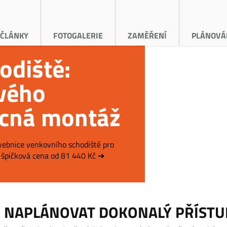
ČLÁNKY
FOTOGALERIE
ZAMĚŘENÍ
PLÁNOVÁ
odiště:
vého
ocná montáž
avebnice venkovního schodiště pro
špičková cena od 81 440 Kč ➔
K NAPLÁNOVAT DOKONALÝ PŘÍSTU