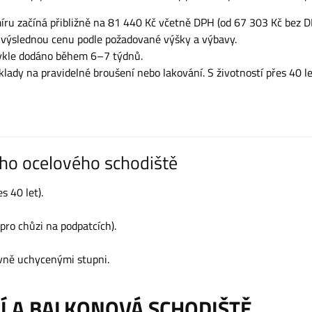
íru začíná přibližně na 81 440 Kč včetně DPH (od 67 303 Kč bez D
 výslednou cenu podle požadované výšky a výbavy.
vykle dodáno během 6–7 týdnů.
ady na pravidelné broušení nebo lakování. S životností přes 40 let
ího ocelového schodiště
s 40 let).
ro chůzi na podpatcích).
vně uchycenými stupni.
Í A BALKONOVÁ SCHODIŠTĚ