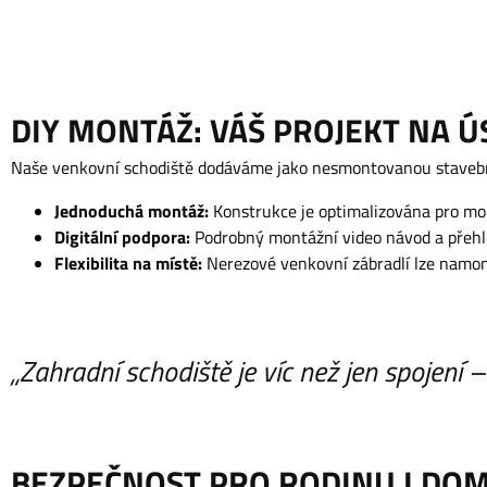
DIY MONTÁŽ: VÁŠ PROJEKT NA 
Naše venkovní schodiště dodáváme jako nesmontovanou stavebnic
Jednoduchá montáž:
Konstrukce je optimalizována pro mon
Digitální podpora:
Podrobný montážní video návod a přehl
Flexibilita na místě:
Nerezové venkovní zábradlí lze namon
„Zahradní schodiště je víc než jen spojení 
BEZPEČNOST PRO RODINU I DOM