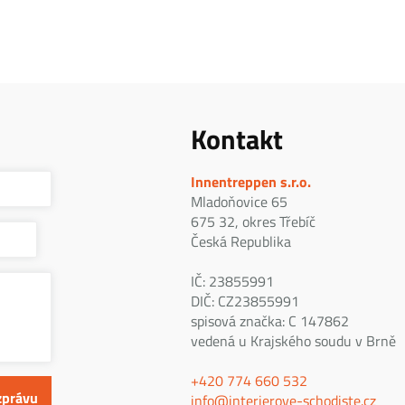
Kontakt
Innentreppen s.r.o.
Mladoňovice 65
675 32, okres Třebíč
Česká Republika
IČ: 23855991
DIČ: CZ23855991
spisová značka: C 147862
vedená u Krajského soudu v Brně
+420 774 660 532
info@interierove-schodiste.cz