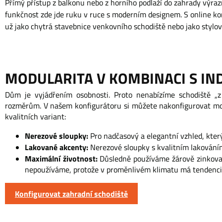
Přímý přístup z balkonu nebo z horního podlaží do zahrady výra
funkčnost zde jde ruku v ruce s moderním designem. S online k
už jako chytrá stavebnice venkovního schodiště nebo jako styl
MODULARITA V KOMBINACI S IN
Dům je vyjádřením osobnosti. Proto nenabízíme schodiště „z
rozměrům. V našem konfigurátoru si můžete nakonfigurovat mode
kvalitních variant:
Nerezové sloupky:
Pro nadčasový a elegantní vzhled, kte
Lakované akcenty:
Nerezové sloupky s kvalitním lakováním
Maximální životnost:
Důsledně používáme žárově zinkovan
nepoužíváme, protože v proměnlivém klimatu má tendenci 
Konfigurovat zahradní schodiště