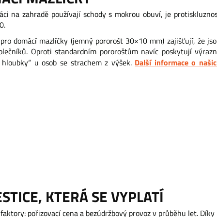
áci na zahradě používají schody s mokrou obuví, je protiskluzno
0.
 pro domácí mazlíčky (jemný pororošt 30×10 mm) zajišťují, že js
olečníků. Oproti standardním pororoštům navíc poskytují výraz
Další informace o naši
it hloubky“ u osob se strachem z výšek.
TICE, KTERÁ SE VYPLATÍ
va faktory: pořizovací cena a bezúdržbový provoz v průběhu let. Dí