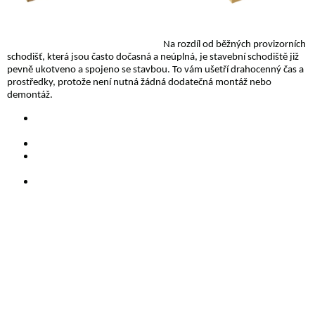
Podkladní schodiště je schodiště, které je plně funkční již
během celé fáze výstavby.
Na rozdíl od běžných provizorních
schodišť, která jsou často dočasná a neúplná, je stavební schodiště již
pevně ukotveno a spojeno se stavbou. To vám ušetří drahocenný čas a
prostředky, protože není nutná žádná dodatečná montáž nebo
demontáž.
plně funkční během fáze
Podkladní schodiště je
výstavby i po ní
pevně spojeno s budovou
Podkladní schodiště je
Není nutná žádná dodatečná montáž
nebo demontáž
schodiště
dokončeno
Na konci stavební fáze je podkladní schodiště
“finální” vrstvou
- obvykle dřevěnými parketami,
vinylovou podlahou, laminátovou podlahou nebo
kobercem.