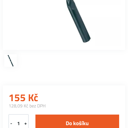
155
Kč
128,09 Kč bez DPH
-
+