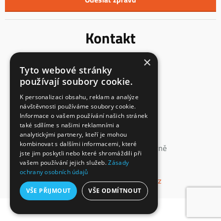
Kontakt
×
Innentreppen s.r.o.
Tyto webové stránky
Mladoňovice 65
používají soubory cookie.
675 32, okres Třebíč
Česká Republika
K personalizaci obsahu, reklam a analýze
návštěvnosti používáme soubory cookie.
IČ: 23855991
Informace o vašem používání našich stránek
DIČ: CZ23855991
také sdílíme s našimi reklamními a
analytickými partnery, kteří je mohou
spisová značka: C 147862
kombinovat s dalšími informacemi, které
vedená u Krajského soudu v Brně
jste jim poskytli nebo které shromáždili při
vašem používání jejich služeb.
Zásady
+420 774 660 532
ochrany osobních údajů
info@interierove-schodiste.cz
VŠE PŘIJMOUT
VŠE ODMÍTNOUT