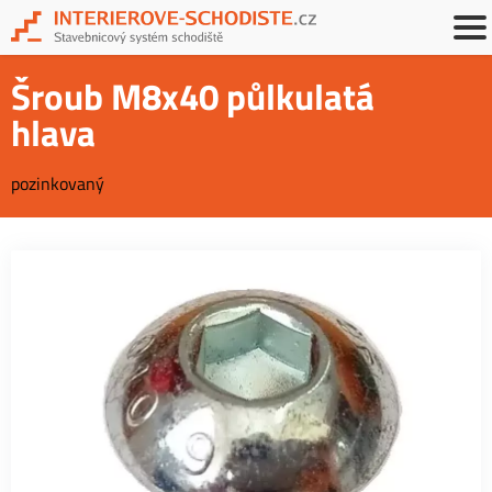
Šroub M8x40 půlkulatá
hlava
pozinkovaný