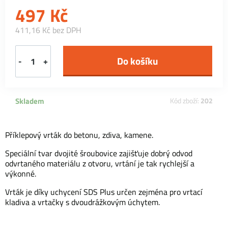
497
Kč
411,16 Kč bez DPH
-
+
Skladem
Kód zboží:
202
Příklepový vrták do betonu, zdiva, kamene.
Speciální tvar dvojité šroubovice zajišťuje dobrý odvod
odvrtaného materiálu z otvoru, vrtání je tak rychlejší a
výkonné.
Vrták je díky uchycení SDS Plus určen zejména pro vrtací
kladiva a vrtačky s dvoudrážkovým úchytem.