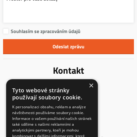
Souhlasím se zpracováním údajů
Kontakt
×
Innentreppen s.r.o.
Tyto webové stránky
Mladoňovice 65
používají soubory cookie.
675 32, okres Třebíč
Česká Republika
K personalizaci obsahu, reklam a analýze
návštěvnosti používáme soubory cookie.
IČ: 23855991
Informace o vašem používání našich stránek
také sdílíme s našimi reklamními a
DIČ: CZ23855991
analytickými partnery, kteří je mohou
spisová značka: C 147862
kombinovat s dalšími informacemi, které