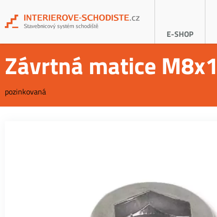
E-SHOP
Závrtná matice M8x
pozinkovaná