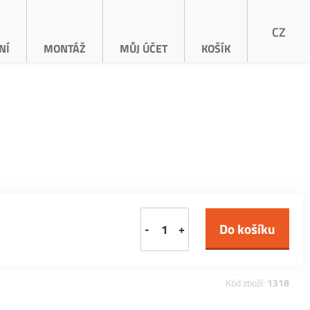
CZ
NÍ
MONTÁŽ
MŮJ ÚČET
KOŠÍK
-
+
Kód zboží:
1318