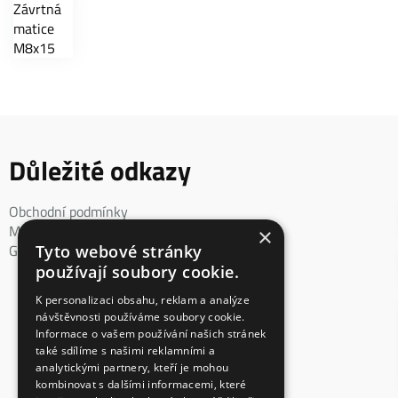
Důležité odkazy
Obchodní podmínky
Mimosoudní řešení spotřebitelského sporu
×
GDPR
Tyto webové stránky
používají soubory cookie.
K personalizaci obsahu, reklam a analýze
návštěvnosti používáme soubory cookie.
Informace o vašem používání našich stránek
také sdílíme s našimi reklamními a
analytickými partnery, kteří je mohou
kombinovat s dalšími informacemi, které