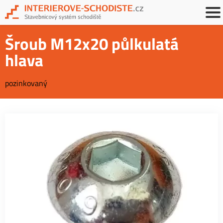
Šroub M12x20 půlkulatá
hlava
pozinkovaný