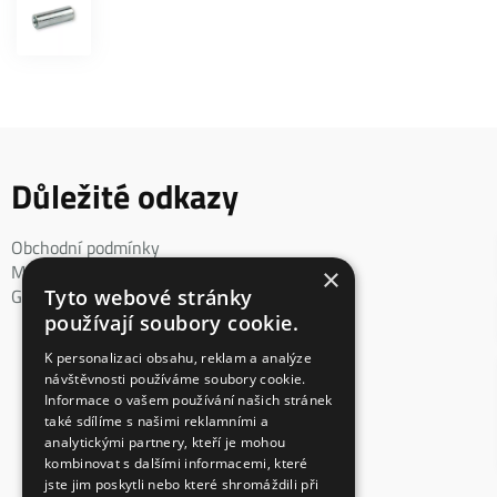
Důležité odkazy
Obchodní podmínky
Mimosoudní řešení spotřebitelského sporu
×
GDPR
Tyto webové stránky
používají soubory cookie.
K personalizaci obsahu, reklam a analýze
návštěvnosti používáme soubory cookie.
Informace o vašem používání našich stránek
také sdílíme s našimi reklamními a
analytickými partnery, kteří je mohou
kombinovat s dalšími informacemi, které
jste jim poskytli nebo které shromáždili při