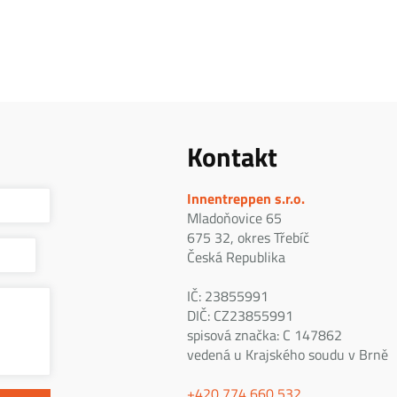
Kontakt
Innentreppen s.r.o.
Mladoňovice 65
675 32, okres Třebíč
Česká Republika
IČ: 23855991
DIČ: CZ23855991
spisová značka: C 147862
vedená u Krajského soudu v Brně
+420 774 660 532