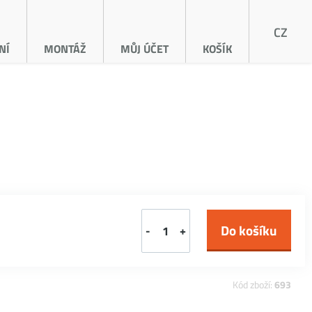
CZ
NÍ
MONTÁŽ
MŮJ ÚČET
KOŠÍK
-
+
Kód zboží:
693