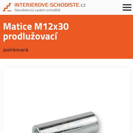
Matice M12x30
prodlužovací
pozinkovaná