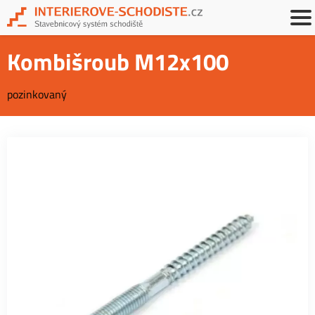
Kombišroub M12x100
pozinkovaný