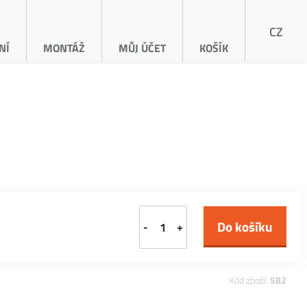
CZ
NÍ
MONTÁŽ
MŮJ ÚČET
KOŠÍK
-
+
Kód zboží:
582