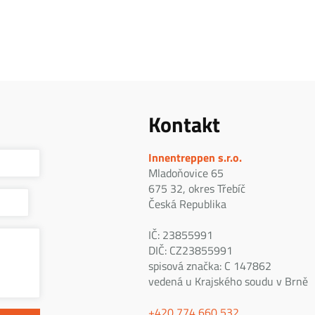
Kontakt
Innentreppen s.r.o.
Mladoňovice 65
675 32, okres Třebíč
Česká Republika
IČ: 23855991
DIČ: CZ23855991
spisová značka: C 147862
vedená u Krajského soudu v Brně
+420 774 660 532