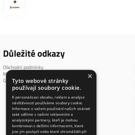
Důležité odkazy
Obchodní podmínky
Mimosoudní řešení spotřebitelského sporu
×
GDPR
Tyto webové stránky
používají soubory cookie.
K personalizaci obsahu, reklam a analýze
návštěvnosti používáme soubory cookie.
Informace o vašem používání našich stránek
také sdílíme s našimi reklamními a
analytickými partnery, kteří je mohou
kombinovat s dalšími informacemi, které
jste jim poskytli nebo které shromáždili při