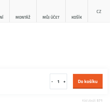
CZ
NÍ
MONTÁŽ
MŮJ ÚČET
KOŠÍK
-
+
Kód zboží:
571