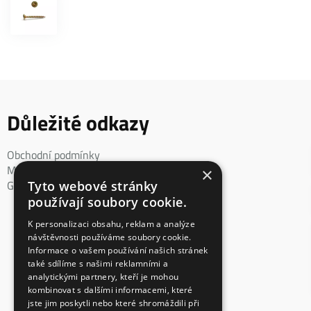
Důležité odkazy
Obchodní podmínky
Mimosoudní řešení spotřebitelského sporu
×
GDPR
Tyto webové stránky
používají soubory cookie.
K personalizaci obsahu, reklam a analýze
návštěvnosti používáme soubory cookie.
Informace o vašem používání našich stránek
také sdílíme s našimi reklamními a
analytickými partnery, kteří je mohou
kombinovat s dalšími informacemi, které
jste jim poskytli nebo které shromáždili při