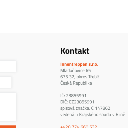
Kontakt
Innentreppen s.r.o.
Mladoňovice 65
675 32, okres Třebíč
Česká Republika
IČ: 23855991
DIČ: CZ23855991
spisová značka: C 147862
vedená u Krajského soudu v Brně
+420 774 660 532