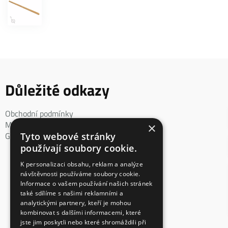
Důležité odkazy
Obchodní podmínky
Mimosoudní řešení spotřebitelského sporu
×
GDPR
Tyto webové stránky
používají soubory cookie.
K personalizaci obsahu, reklam a analýze
návštěvnosti používáme soubory cookie.
Informace o vašem používání našich stránek
také sdílíme s našimi reklamními a
analytickými partnery, kteří je mohou
kombinovat s dalšími informacemi, které
jste jim poskytli nebo které shromáždili při