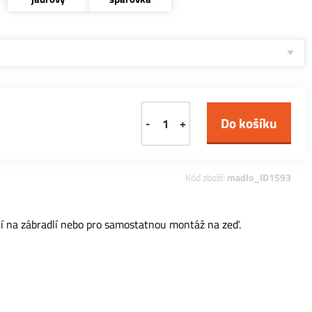
-
+
Kód zboží:
madlo_ID1593
í na zábradlí nebo pro samostatnou montáž na zeď.