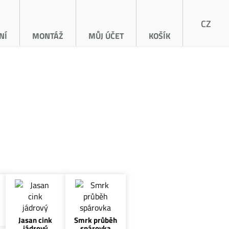
CZ
NÍ
MONTÁŽ
MŮJ ÚČET
KOŠÍK
Jasan cink
Smrk průběh
jádrový
spárovka