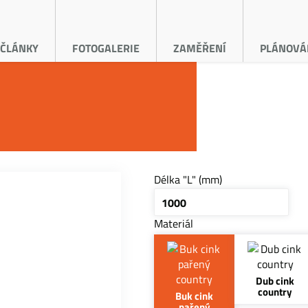
ČLÁNKY
FOTOGALERIE
ZAMĚŘENÍ
PLÁNOVÁ
Délka "L" (mm)
Materiál
Dub cink
country
Buk cink
pařený