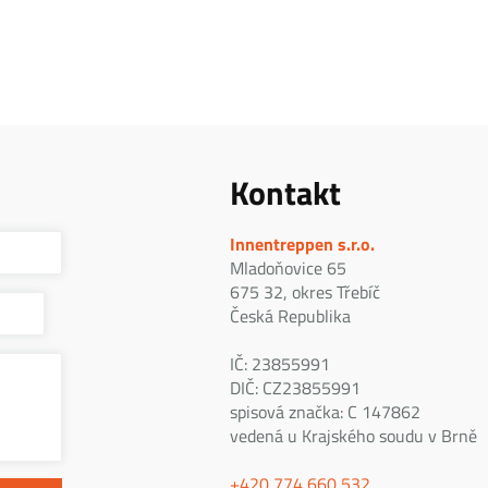
Kontakt
Innentreppen s.r.o.
Mladoňovice 65
675 32, okres Třebíč
Česká Republika
IČ: 23855991
DIČ: CZ23855991
spisová značka: C 147862
vedená u Krajského soudu v Brně
+420 774 660 532