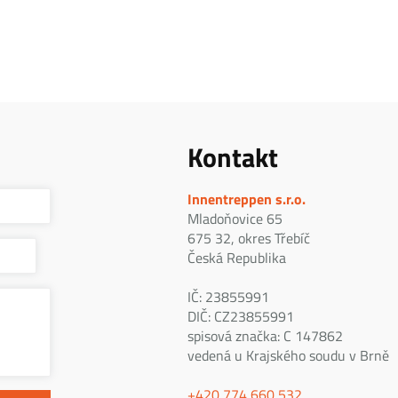
Kontakt
Innentreppen s.r.o.
Mladoňovice 65
675 32, okres Třebíč
Česká Republika
IČ: 23855991
DIČ: CZ23855991
spisová značka: C 147862
vedená u Krajského soudu v Brně
+420 774 660 532