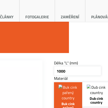
ČLÁNKY
FOTOGALERIE
ZAMĚŘENÍ
PLÁNOVÁ
Délka "L" (mm)
Materiál
Dub cink
country
Buk cink
pařený