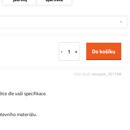
-
+
Kód zboží:
sloupek_ID1708
ce dle vaší specifikace.
otevního materiálu.