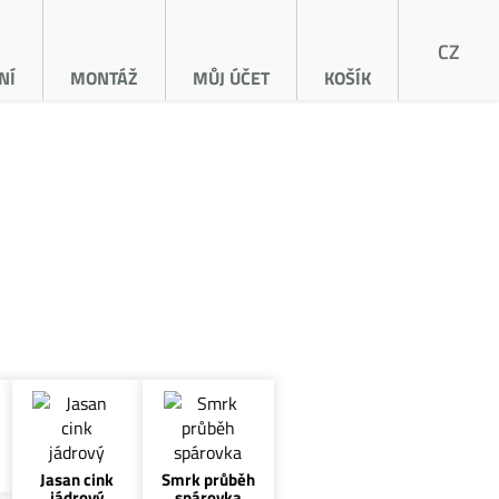
CZ
NÍ
MONTÁŽ
MŮJ ÚČET
KOŠÍK
Jasan cink
Smrk průběh
jádrový
spárovka