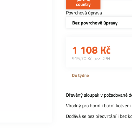
country
Povrchová úprava
Bez povrchové úpravy
1 108
Kč
915,70 Kč bez DPH
Do týdne
Dřevěný sloupek v požadované dél
Vhodný pro horní i boční kotvení.
Dodává se bez předvrtání i bez k