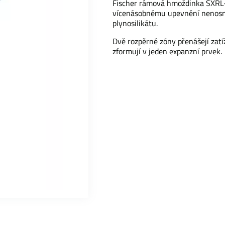
Fischer rámová hmoždinka SXRL-T
vícenásobnému upevnění nenosný
plynosilikátu.
Dvě rozpěrné zóny přenášejí zatíž
zformují v jeden expanzní prvek.