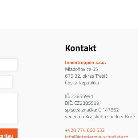
Kontakt
Innentreppen s.r.o.
Mladoňovice 65
675 32, okres Třebíč
Česká Republika
IČ: 23855991
DIČ: CZ23855991
spisová značka: C 147862
vedená u Krajského soudu v Brně
+420 774 660 532
info@interierove-schodiste.cz