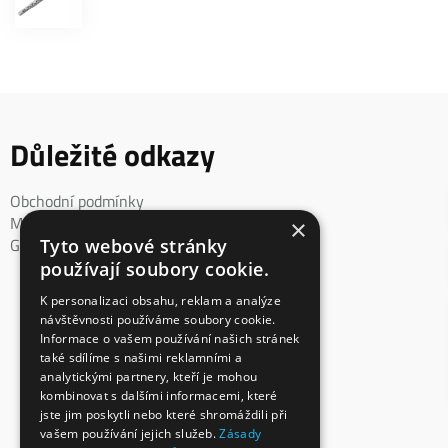
Důležité odkazy
Obchodní podmínky
Mimosoudní řešení spotřebitelského sporu
×
GDPR
Tyto webové stránky
používají soubory cookie.
K personalizaci obsahu, reklam a analýze
návštěvnosti používáme soubory cookie.
Informace o vašem používání našich stránek
také sdílíme s našimi reklamními a
analytickými partnery, kteří je mohou
kombinovat s dalšími informacemi, které
jste jim poskytli nebo které shromáždili při
vašem používání jejich služeb.
Zásady