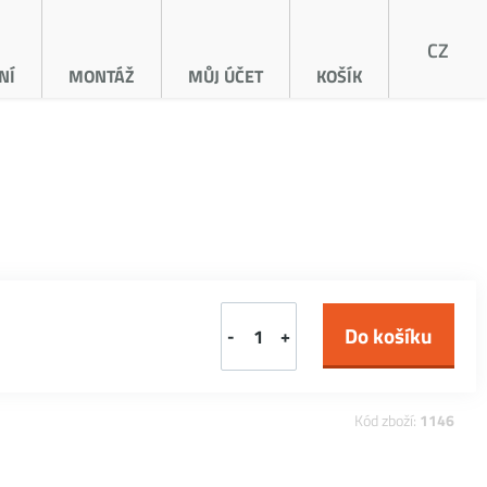
CZ
NÍ
MONTÁŽ
MŮJ ÚČET
KOŠÍK
-
+
Kód zboží:
1146