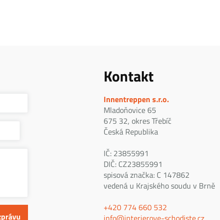
Kontakt
Innentreppen s.r.o.
Mladoňovice 65
675 32, okres Třebíč
Česká Republika
IČ: 23855991
DIČ: CZ23855991
spisová značka: C 147862
vedená u Krajského soudu v Brně
+420 774 660 532
info@interierove-schodiste.cz