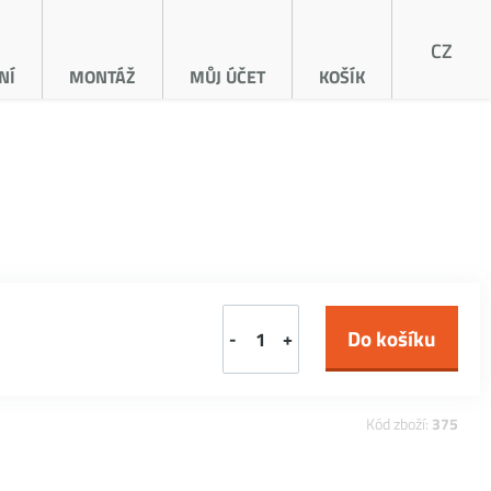
CZ
NÍ
MONTÁŽ
MŮJ ÚČET
KOŠÍK
-
+
Kód zboží:
375