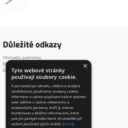
Důležité odkazy
Obchodní podmínky
Mimosoudní řešení spotřebitelského sporu
×
GDPR
Tyto webové stránky
používají soubory cookie.
K personalizaci obsahu, reklam a analýze
návštěvnosti používáme soubory cookie.
Informace o vašem používání našich stránek
také sdílíme s našimi reklamními a
analytickými partnery, kteří je mohou
kombinovat s dalšími informacemi, které
jste jim poskytli nebo které shromáždili při
vašem používání jejich služeb.
Zásady