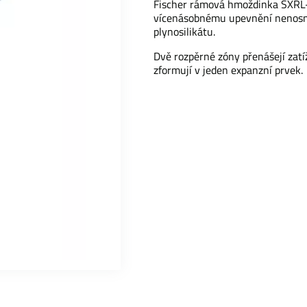
Fischer rámová hmoždinka SXRL-T
vícenásobnému upevnění nenosný
plynosilikátu.
Dvě rozpěrné zóny přenášejí zatíž
zformují v jeden expanzní prvek.