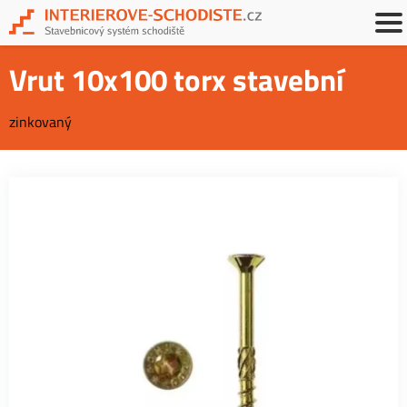
Vrut 10x100 torx stavební
zinkovaný