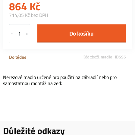
864
Kč
714,05 Kč bez DPH
-
+
Do týdne
Kód zboží:
madlo_ID595
Nerezové madlo určené pro použití na zábradlí nebo pro
samostatnou montáž na zeď.
Důležité odkazy