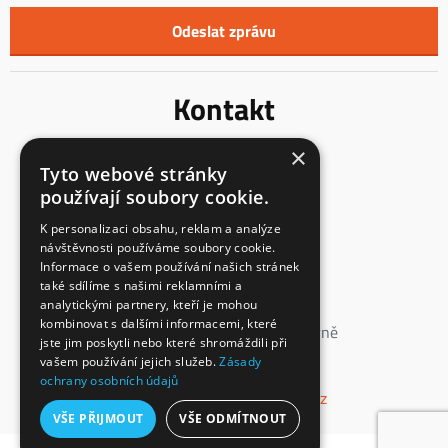
Kontakt
×
Innentreppen s.r.o.
Tyto webové stránky
Mladoňovice 65
používají soubory cookie.
675 32, okres Třebíč
Česká Republika
K personalizaci obsahu, reklam a analýze
návštěvnosti používáme soubory cookie.
IČ: 23855991
Informace o vašem používání našich stránek
DIČ: CZ23855991
také sdílíme s našimi reklamními a
analytickými partnery, kteří je mohou
spisová značka: C 147862
kombinovat s dalšími informacemi, které
vedená u Krajského soudu v Brně
jste jim poskytli nebo které shromáždili při
vašem používání jejich služeb.
Zásady
+420 774 660 532
ochrany osobních údajů
info@interierove-schodiste.cz
VŠE PŘIJMOUT
VŠE ODMÍTNOUT