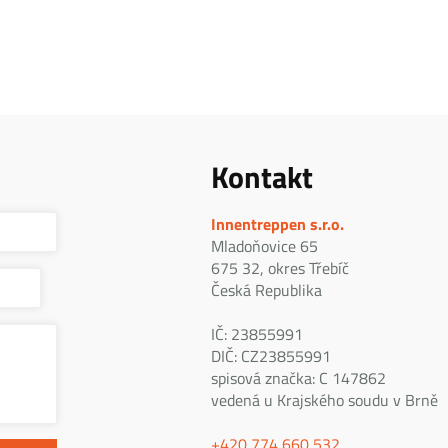
Kontakt
Innentreppen s.r.o.
Mladoňovice 65
675 32, okres Třebíč
Česká Republika
IČ: 23855991
DIČ: CZ23855991
spisová značka: C 147862
vedená u Krajského soudu v Brně
+420 774 660 532