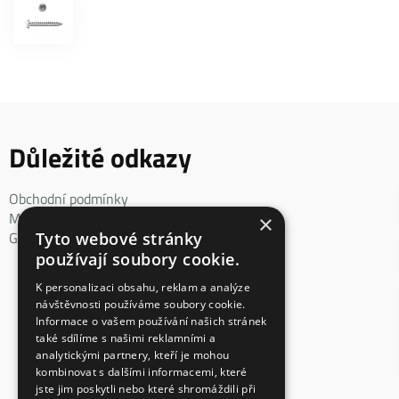
Důležité odkazy
Obchodní podmínky
Mimosoudní řešení spotřebitelského sporu
×
GDPR
Tyto webové stránky
používají soubory cookie.
K personalizaci obsahu, reklam a analýze
návštěvnosti používáme soubory cookie.
Informace o vašem používání našich stránek
také sdílíme s našimi reklamními a
analytickými partnery, kteří je mohou
kombinovat s dalšími informacemi, které
jste jim poskytli nebo které shromáždili při