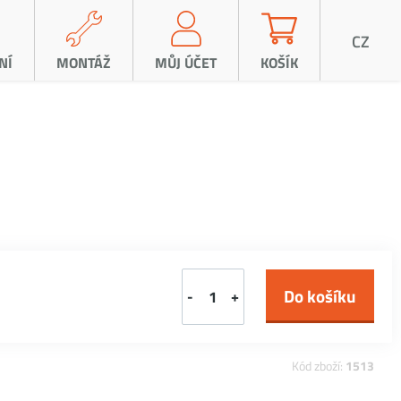
CZ
NÍ
MONTÁŽ
MŮJ ÚČET
KOŠÍK
-
+
Kód zboží:
1513