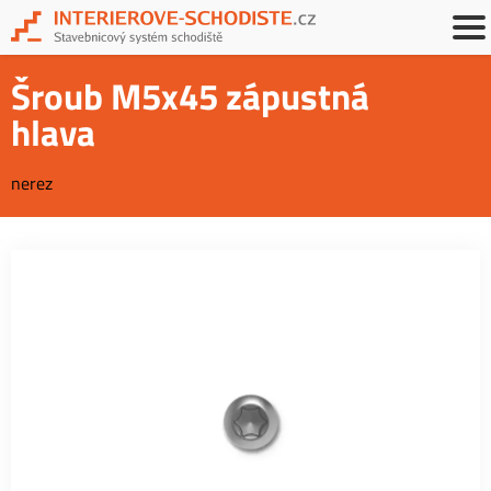
Šroub M5x45 zápustná
hlava
nerez