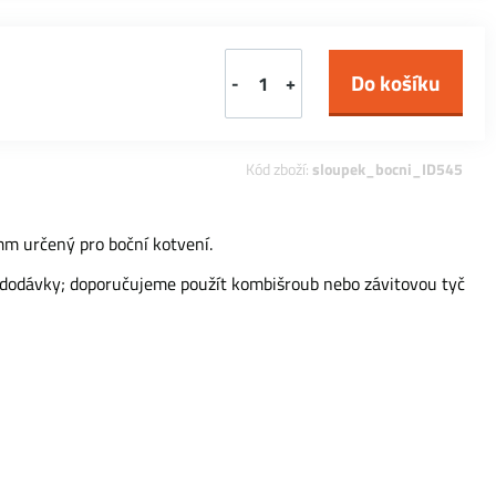
-
+
Kód zboží:
sloupek_bocni_ID545
m určený pro boční kotvení.
í dodávky; doporučujeme použít kombišroub nebo závitovou tyč