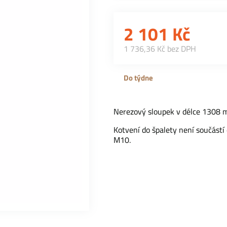
2 101
Kč
1 736,36 Kč bez DPH
Do týdne
Nerezový sloupek v délce 1308 m
Kotvení do špalety není součást
M10.