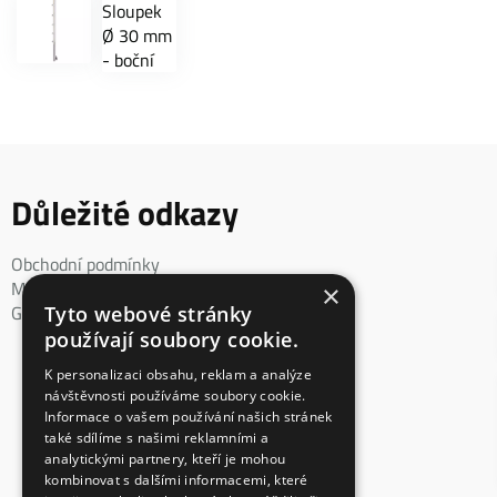
Důležité odkazy
Obchodní podmínky
Mimosoudní řešení spotřebitelského sporu
×
GDPR
Tyto webové stránky
používají soubory cookie.
K personalizaci obsahu, reklam a analýze
návštěvnosti používáme soubory cookie.
Informace o vašem používání našich stránek
také sdílíme s našimi reklamními a
analytickými partnery, kteří je mohou
kombinovat s dalšími informacemi, které