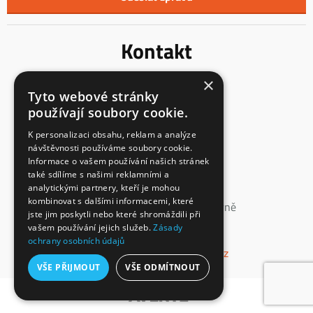
Kontakt
×
Innentreppen s.r.o.
Tyto webové stránky
Mladoňovice 65
používají soubory cookie.
675 32, okres Třebíč
Česká Republika
K personalizaci obsahu, reklam a analýze
návštěvnosti používáme soubory cookie.
IČ: 23855991
Informace o vašem používání našich stránek
DIČ: CZ23855991
také sdílíme s našimi reklamními a
analytickými partnery, kteří je mohou
spisová značka: C 147862
kombinovat s dalšími informacemi, které
vedená u Krajského soudu v Brně
jste jim poskytli nebo které shromáždili při
vašem používání jejich služeb.
Zásady
+420 774 660 532
ochrany osobních údajů
info@interierove-schodiste.cz
VŠE PŘIJMOUT
VŠE ODMÍTNOUT