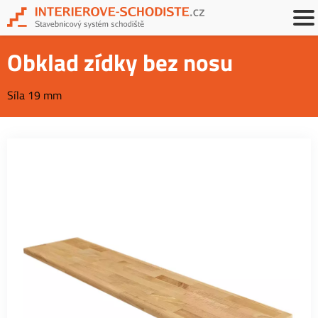
Obklad zídky bez nosu
Síla 19 mm