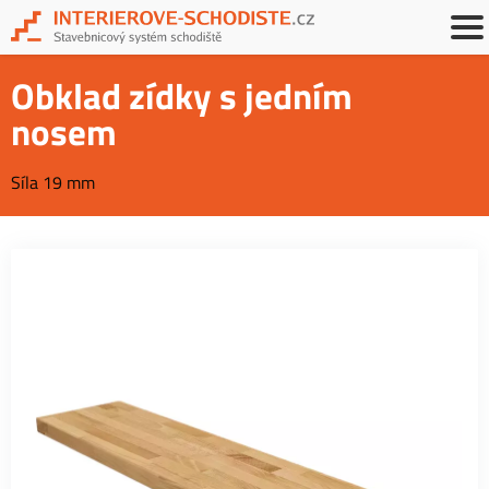
Obklad zídky s jedním
nosem
Síla 19 mm