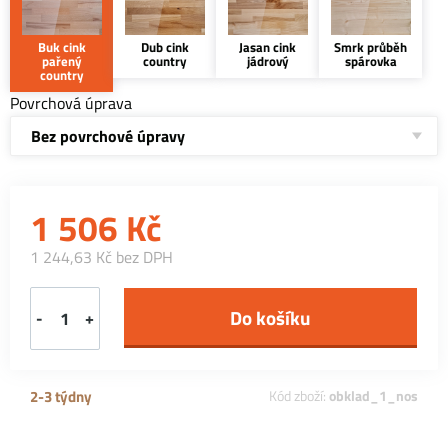
Buk cink
Dub cink
Jasan cink
Smrk průběh
pařený
country
jádrový
spárovka
country
Povrchová úprava
Bez povrchové úpravy
1 506
Kč
1 244,63 Kč bez DPH
-
+
2-3 týdny
Kód zboží:
obklad_1_nos