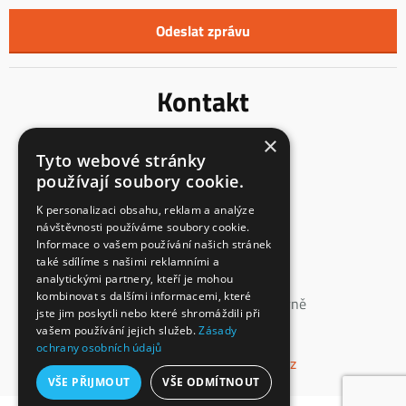
Kontakt
×
Innentreppen s.r.o.
Tyto webové stránky
Mladoňovice 65
používají soubory cookie.
675 32, okres Třebíč
Česká Republika
K personalizaci obsahu, reklam a analýze
návštěvnosti používáme soubory cookie.
IČ: 23855991
Informace o vašem používání našich stránek
DIČ: CZ23855991
také sdílíme s našimi reklamními a
analytickými partnery, kteří je mohou
spisová značka: C 147862
kombinovat s dalšími informacemi, které
vedená u Krajského soudu v Brně
jste jim poskytli nebo které shromáždili při
vašem používání jejich služeb.
Zásady
+420 774 660 532
ochrany osobních údajů
info@interierove-schodiste.cz
VŠE PŘIJMOUT
VŠE ODMÍTNOUT