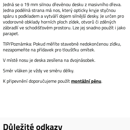
Jedná se o 19 mm silnou dřevěnou desku z masivního dřeva.
Jedna podélná strana má nos, který opticky kryje styčnou
spáru s podkladem a vytváří dojem silnější desky. Je určen pro
vodorovné obklady horních ploch zídek, otvorů či zděných
zábradlí ve schodišťovém prostoru. Lze jej snadno použít i jako
parapet.
TIP/Poznámka: Pokud měříte stavebně nedokončenou zídku,
nezapomeňte na přídavek pro tloušťku omítek.
V místě nosu je deska zesílena na dvojnásobek.
Směr vláken je vždy ve směru délky.
montážní pěnu
K připevnění doporučujeme použít
.
Důležité odkazy