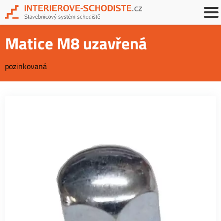
Matice M8 uzavřená
pozinkovaná