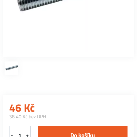
46
Kč
38,40 Kč bez DPH
-
+