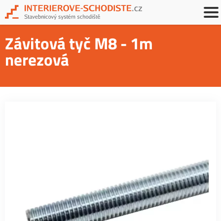
Závitová tyč M8 - 1m
nerezová