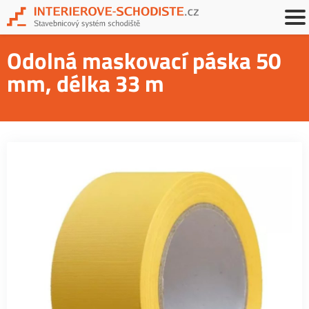
Odolná maskovací páska 50
mm, délka 33 m