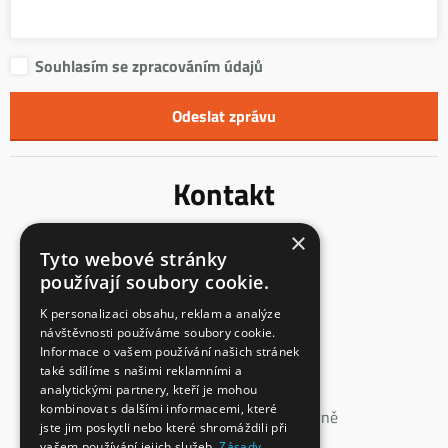
Souhlasím se zpracováním údajů
Kontakt
×
Innentreppen s.r.o.
Tyto webové stránky
Mladoňovice 65
používají soubory cookie.
675 32, okres Třebíč
Česká Republika
K personalizaci obsahu, reklam a analýze
návštěvnosti používáme soubory cookie.
IČ: 23855991
Informace o vašem používání našich stránek
také sdílíme s našimi reklamními a
DIČ: CZ23855991
analytickými partnery, kteří je mohou
spisová značka: C 147862
kombinovat s dalšími informacemi, které
vedená u Krajského soudu v Brně
jste jim poskytli nebo které shromáždili při
vašem používání jejich služeb.
Zásady