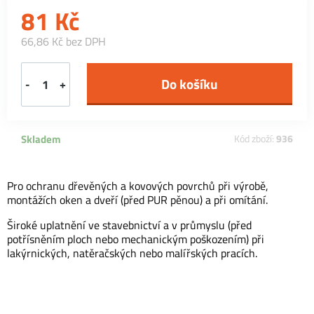
81
Kč
66,86 Kč bez DPH
-
+
Skladem
Kód zboží:
936
Pro ochranu dřevěných a kovových povrchů při výrobě,
montážích oken a dveří (před PUR pěnou) a při omítání.
Široké uplatnění ve stavebnictví a v průmyslu (před
potřísněním ploch nebo mechanickým poškozením) při
lakýrnických, natěračských nebo malířských pracích.