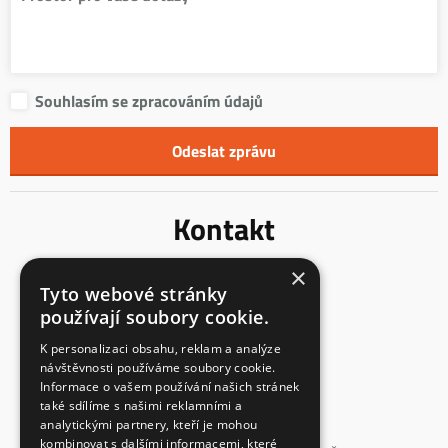
Souhlasím se zpracováním údajů
Kontakt
×
Innentreppen s.r.o.
Tyto webové stránky
Mladoňovice 65
používají soubory cookie.
675 32, okres Třebíč
Česká Republika
K personalizaci obsahu, reklam a analýze
návštěvnosti používáme soubory cookie.
IČ: 23855991
Informace o vašem používání našich stránek
DIČ: CZ23855991
také sdílíme s našimi reklamními a
analytickými partnery, kteří je mohou
spisová značka: C 147862
kombinovat s dalšími informacemi, které