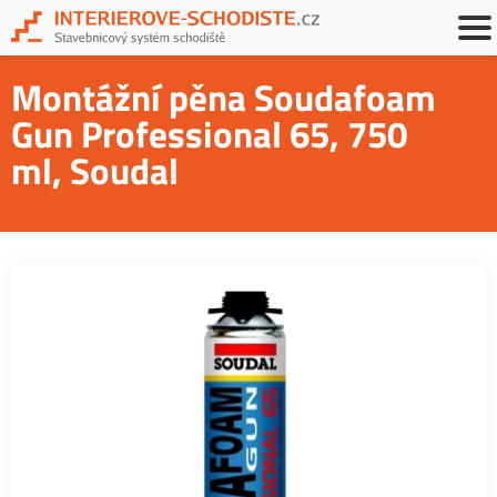
Montážní pěna Soudafoam
Gun Professional 65, 750
ml, Soudal