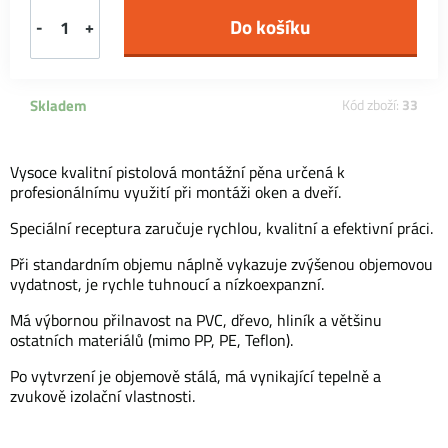
-
+
Skladem
Kód zboží:
33
Vysoce kvalitní pistolová montážní pěna určená k
profesionálnímu využití při montáži oken a dveří.
Speciální receptura zaručuje rychlou, kvalitní a efektivní práci.
Při standardním objemu náplně vykazuje zvýšenou objemovou
vydatnost, je rychle tuhnoucí a nízkoexpanzní.
Má výbornou přilnavost na PVC, dřevo, hliník a většinu
ostatních materiálů (mimo PP, PE, Teflon).
Po vytvrzení je objemově stálá, má vynikající tepelně a
zvukově izolační vlastnosti.