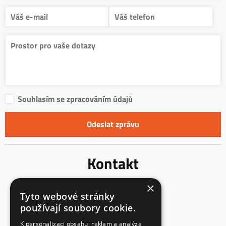
Souhlasím se zpracováním údajů
Kontakt
×
Innentreppen s.r.o.
Tyto webové stránky
Mladoňovice 65
používají soubory cookie.
675 32, okres Třebíč
Česká Republika
K personalizaci obsahu, reklam a analýze