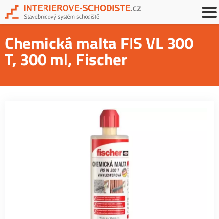
Chemická malta FIS VL 300
T, 300 ml, Fischer