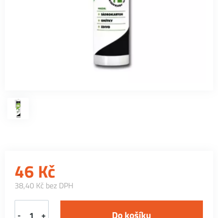
46
Kč
38,40 Kč bez DPH
-
+