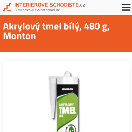
Akrylový tmel bílý, 480 g,
Monton