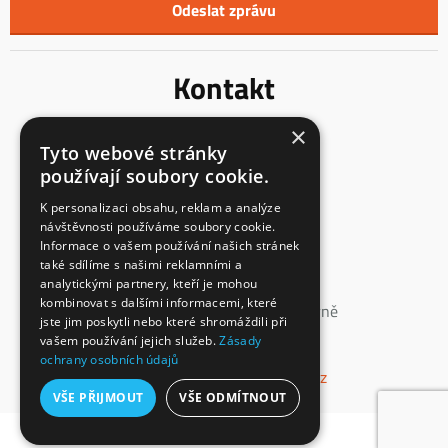
Kontakt
×
Innentreppen s.r.o.
Tyto webové stránky
Mladoňovice 65
používají soubory cookie.
675 32, okres Třebíč
Česká Republika
K personalizaci obsahu, reklam a analýze
návštěvnosti používáme soubory cookie.
IČ: 23855991
Informace o vašem používání našich stránek
DIČ: CZ23855991
také sdílíme s našimi reklamními a
analytickými partnery, kteří je mohou
spisová značka: C 147862
kombinovat s dalšími informacemi, které
vedená u Krajského soudu v Brně
jste jim poskytli nebo které shromáždili při
vašem používání jejich služeb.
Zásady
+420 774 660 532
ochrany osobních údajů
info@interierove-schodiste.cz
VŠE PŘIJMOUT
VŠE ODMÍTNOUT