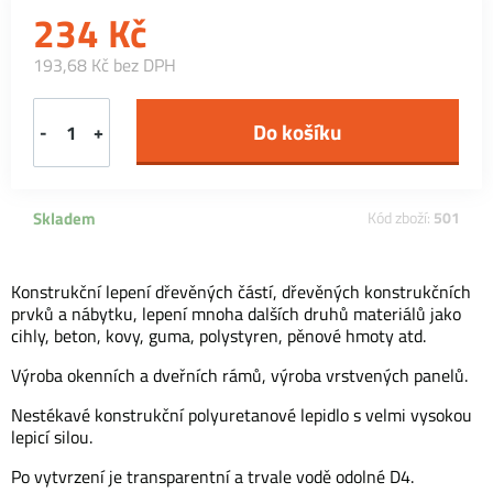
234
Kč
193,68 Kč bez DPH
-
+
Skladem
Kód zboží:
501
Konstrukční lepení dřevěných částí, dřevěných konstrukčních
prvků a nábytku, lepení mnoha dalších druhů materiálů jako
cihly, beton, kovy, guma, polystyren, pěnové hmoty atd.
Výroba okenních a dveřních rámů, výroba vrstvených panelů.
Nestékavé konstrukční polyuretanové lepidlo s velmi vysokou
lepicí silou.
Po vytvrzení je transparentní a trvale vodě odolné D4.