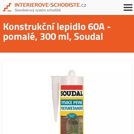
Konstrukční lepidlo 60A -
pomalé, 300 ml, Soudal