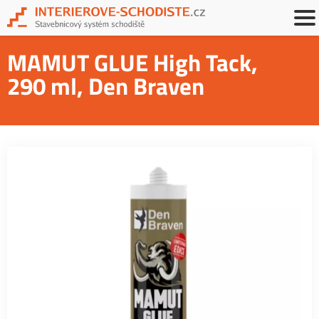
MAMUT GLUE High Tack,
290 ml, Den Braven