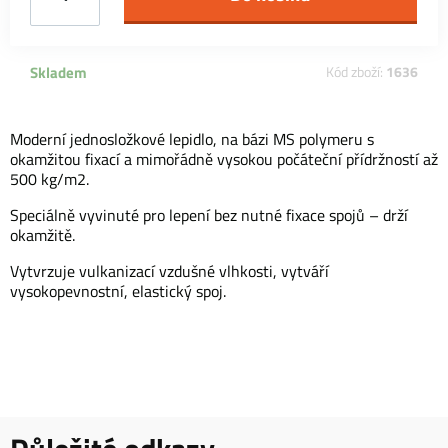
Skladem
Kód zboží:
1636
Moderní jednosložkové lepidlo, na bázi MS polymeru s
okamžitou fixací a mimořádně vysokou počáteční přídržností až
500 kg/m2.
Speciálně vyvinuté pro lepení bez nutné fixace spojů – drží
okamžitě.
Vytvrzuje vulkanizací vzdušné vlhkosti, vytváří
vysokopevnostní, elastický spoj.
Důležité odkazy