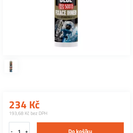
234
Kč
193,68 Kč bez DPH
-
+