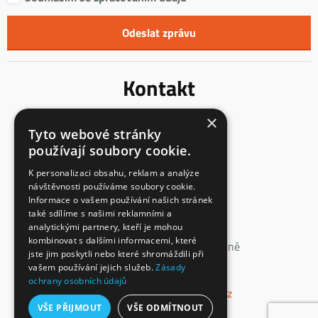
Kontakt
×
Innentreppen s.r.o.
Tyto webové stránky
Mladoňovice 65
používají soubory cookie.
675 32, okres Třebíč
Česká Republika
K personalizaci obsahu, reklam a analýze
návštěvnosti používáme soubory cookie.
IČ: 23855991
Informace o vašem používání našich stránek
DIČ: CZ23855991
také sdílíme s našimi reklamními a
analytickými partnery, kteří je mohou
spisová značka: C 147862
kombinovat s dalšími informacemi, které
vedená u Krajského soudu v Brně
jste jim poskytli nebo které shromáždili při
vašem používání jejich služeb.
Zásady
+420 774 660 532
ochrany osobních údajů
info@interierove-schodiste.cz
VŠE PŘIJMOUT
VŠE ODMÍTNOUT