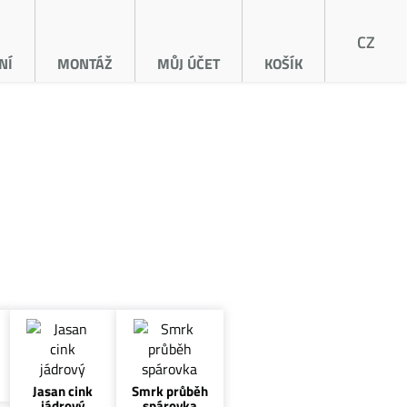
CZ
NÍ
MONTÁŽ
MŮJ ÚČET
KOŠÍK
Jasan cink
Smrk průběh
jádrový
spárovka