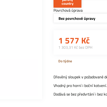
country
Povrchová úprava
Bez povrchové úpravy
1 577
Kč
1 303,31 Kč bez DPH
Do týdne
Dřevěný sloupek v požadované dél
Vhodný pro horní i boční kotvení.
Dodává se bez předvrtání i bez k