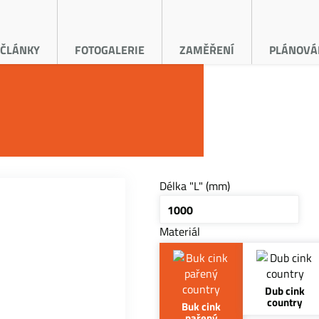
ČLÁNKY
FOTOGALERIE
ZAMĚŘENÍ
PLÁNOVÁ
Délka "L" (mm)
Materiál
Dub cink
country
Buk cink
pařený