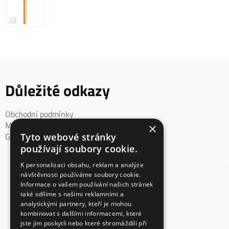
Důležité odkazy
Obchodní podmínky
Mimosoudní řešení spotřebitelského sporu
×
GDPR
Tyto webové stránky
používají soubory cookie.
K personalizaci obsahu, reklam a analýze
návštěvnosti používáme soubory cookie.
Informace o vašem používání našich stránek
také sdílíme s našimi reklamními a
analytickými partnery, kteří je mohou
kombinovat s dalšími informacemi, které
jste jim poskytli nebo které shromáždili při