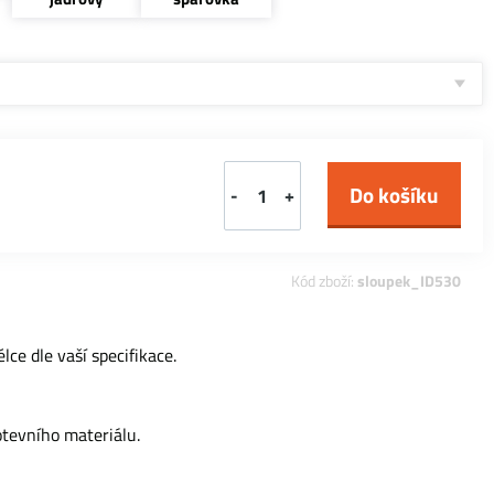
-
+
Kód zboží:
sloupek_ID530
ce dle vaší specifikace.
otevního materiálu.