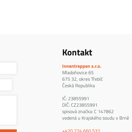
Kontakt
Innentreppen s.r.o.
Mladoňovice 65
675 32, okres Třebíč
Česká Republika
IČ: 23855991
DIČ: CZ23855991
spisová značka: C 147862
vedená u Krajského soudu v Brně
+420 774 660 532