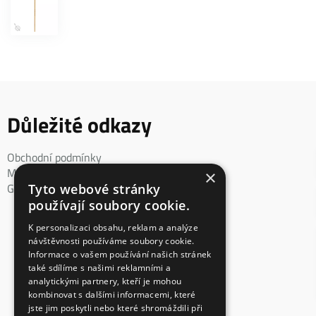
Důležité odkazy
Obchodní podmínky
Mimosoudní řešení spotřebitelského sporu
×
GDPR
Tyto webové stránky
používají soubory cookie.
K personalizaci obsahu, reklam a analýze
návštěvnosti používáme soubory cookie.
Informace o vašem používání našich stránek
také sdílíme s našimi reklamními a
analytickými partnery, kteří je mohou
kombinovat s dalšími informacemi, které
jste jim poskytli nebo které shromáždili při