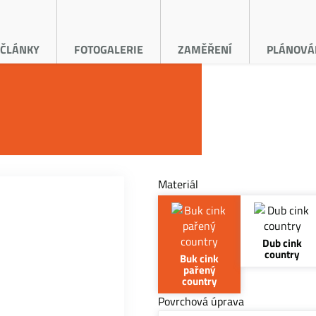
ČLÁNKY
FOTOGALERIE
ZAMĚŘENÍ
PLÁNOVÁ
Materiál
Dub cink
country
Buk cink
pařený
country
Povrchová úprava