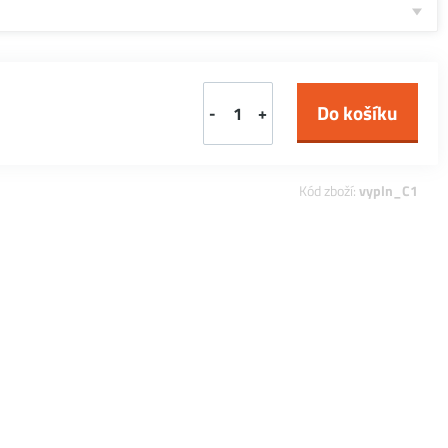
-
+
Kód zboží:
vypln_C1