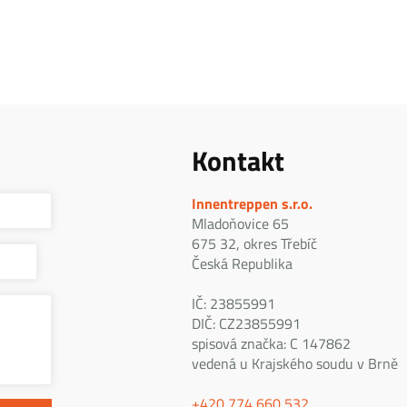
Kontakt
Innentreppen s.r.o.
Mladoňovice 65
675 32, okres Třebíč
Česká Republika
IČ: 23855991
DIČ: CZ23855991
spisová značka: C 147862
vedená u Krajského soudu v Brně
+420 774 660 532