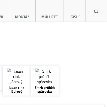
CZ
NÍ
MONTÁŽ
MŮJ ÚČET
KOŠÍK
Jasan cink
Smrk průběh
jádrový
spárovka