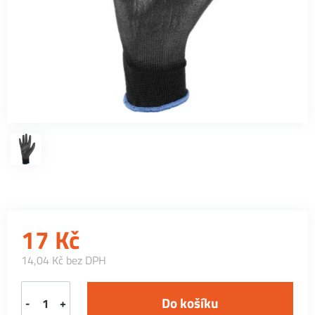
17
Kč
14,04 Kč bez DPH
-
+