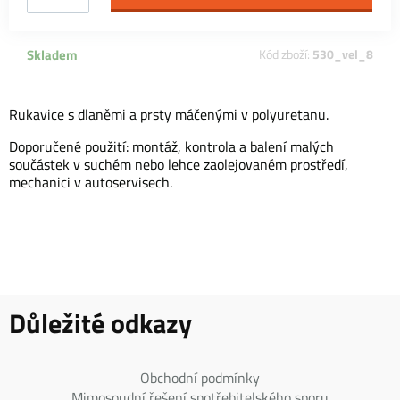
Skladem
Kód zboží:
530_vel_8
Rukavice s dlaněmi a prsty máčenými v polyuretanu.
Doporučené použití: montáž, kontrola a balení malých
součástek v suchém nebo lehce zaolejovaném prostředí,
mechanici v autoservisech.
Důležité odkazy
Obchodní podmínky
Mimosoudní řešení spotřebitelského sporu