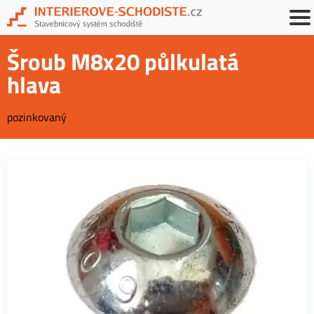
Šroub M8x20 půlkulatá
hlava
pozinkovaný