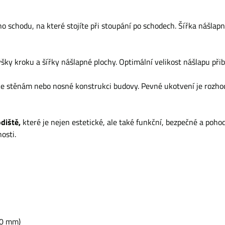
 schodu, na které stojíte při stoupání po schodech. Šířka nášlap
šky kroku a šířky nášlapné plochy. Optimální velikost nášlapu př
 stěnám nebo nosné konstrukci budovy. Pevné ukotvení je rozhodují
odiště,
které je nejen estetické, ale také funkční, bezpečné a poho
osti.
80 mm)