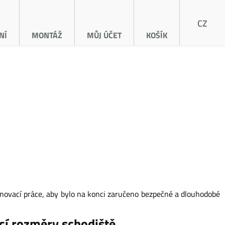
CZ
NÍ
MONTÁŽ
MŮJ ÚČET
KOŠÍK
lánovací práce, aby bylo na konci zaručeno bezpečné a dlouhodobé
ící rozměry schodiště.