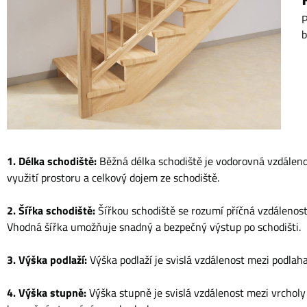
P
b
1. Délka schodiště:
Běžná délka schodiště je vodorovná vzdáleno
využití prostoru a celkový dojem ze schodiště.
2. Šířka schodiště:
Šířkou schodiště se rozumí příčná vzdálenost
Vhodná šířka umožňuje snadný a bezpečný výstup po schodišti.
3. Výška podlaží:
Výška podlaží je svislá vzdálenost mezi podla
4. Výška stupně:
Výška stupně je svislá vzdálenost mezi vrchol