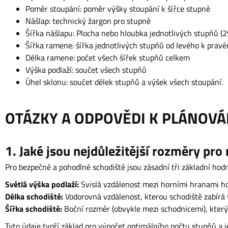
Poměr stoupání: poměr výšky stoupání k šířce stupně
Nášlap: technický žargon pro stupně
Šířka nášlapu: Plocha nebo hloubka jednotlivých stupňů 
Šířka ramene: šířka jednotlivých stupňů od levého k prav
Délka ramene: počet všech šířek stupňů celkem
Výška podlaží: součet všech stupňů
Úhel sklonu: součet délek stupňů a výšek všech stoupání.
OTÁZKY A ODPOVĚDI K PLÁNOVÁ
1. Jaké jsou nejdůležitější rozměry pro
Pro bezpečné a pohodlné schodiště jsou zásadní tři základní hod
Světlá výška podlaží:
Svislá vzdálenost mezi horními hranami ho
Délka schodiště:
Vodorovná vzdálenost, kterou schodiště zabírá 
Šířka schodiště:
Boční rozměr (obvykle mezi schodnicemi), který
Tyto údaje tvoří základ pro výpočet optimálního počtu stupňů a j