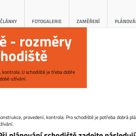
ČLÁNKY
FOTOGALERIE
ZAMĚŘENÍ
PLÁNOVÁ
ě - rozměry
hodiště
 kontrola: U schodiště je třeba dobře
dobé užívání.
onstrukce, provedení, kontrola: Pro schodiště je potřeba dobrá p
žívání.
Při plánování schodiště zadejte následuj