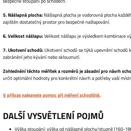
bezpečné stoupání po schodech.
5. Nášlapná plocha:
Nášlapná plocha je vodorovná plocha každého
zajištěn dostatečný prostor pro bezpečné našlapování.
6. Velikost nášlapu:
Velikost nášlapu je výsledkem kombinace vý
7. Ukotvení schodů:
Ukotvení schodů se týká upevnění schodů ke
zabránění jeho kývání nebo sklouznutí.
Zohlednění těchto měřítek a rozměrů je zásadní pro návrh sch
určit optimální hodnoty pro konkrétní návrh a potřeby vaší místn
V příloze naleznete pomoc při měření schodiště.
DALŠÍ VYSVĚTLENÍ POJMŮ
Výška stoupání: výška od nášlapné plochy/stupně (160-1