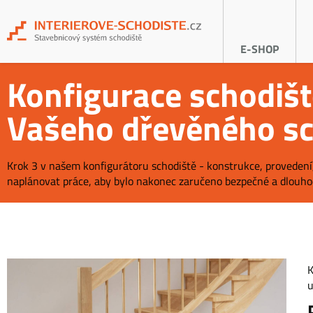
E-SHOP
Konfigurace schodišt
Vašeho dřevěného sc
Krok 3 v našem konfigurátoru schodiště - konstrukce, provedení,
naplánovat práce, aby bylo nakonec zaručeno bezpečné a dlouho
K
u