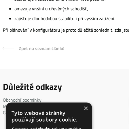
omezuje vrzání u dřevěných schodišť,
zajišťuje dlouhodobou stabilitu i při vyšším zatížení.
Při plánování v konfigurátoru je proto důležité zohlednit, zda j
Zpět na seznam článků
Důležité odkazy
Obchodní podmínky
Mimosoudní řešení spotřebitelského sporu
×
GDPR
Tyto webové stránky
používají soubory cookie.
K personalizaci obsahu, reklam a analýze