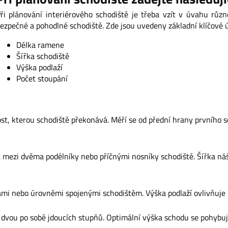
ři plánování interiérového schodiště je třeba vzít v úvahu růz
ezpečné a pohodlné schodiště. Zde jsou uvedeny základní klíčové ú
Délka ramene
Šířka schodiště
Výška podlaží
Počet stoupání
st, kterou schodiště překonává. Měří se od přední hrany prvního 
 mezi dvěma podélníky nebo příčnými nosníky schodiště. Šířka náš
hami nebo úrovněmi spojenými schodištěm. Výška podlaží ovlivňuje 
y dvou po sobě jdoucích stupňů. Optimální výška schodu se pohybu