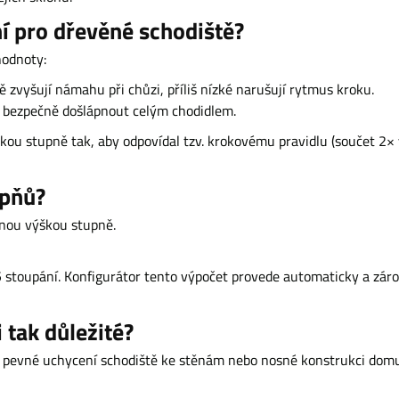
ní pro dřevěné schodiště?
hodnoty:
 zvyšují námahu při chůzi, příliš nízké narušují rytmus kroku.
bezpečně došlápnout celým chodidlem.
ou stupně tak, aby odpovídal tzv. krokovému pravidlu (součet 2× 
upňů?
anou výškou stupně.
5 stoupání. Konfigurátor tento výpočet provede automaticky a záro
 tak důležité?
o pevné uchycení schodiště ke stěnám nebo nosné konstrukci domu