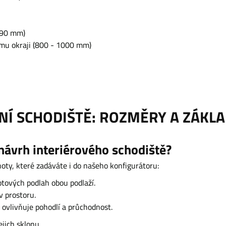
(290 mm)
ému okraji (800 - 1000 mm)
NÍ SCHODIŠTĚ: ROZMĚRY A ZÁKL
 návrh interiérového schodiště?
noty, které zadáváte i do našeho konfigurátoru:
tových podlah obou podlaží.
v prostoru.
 ovlivňuje pohodlí a průchodnost.
ejich sklonu.