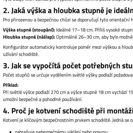
2. Jaká výška a hloubka stupně je ideál
Pro přirozenou a bezpečnou chůzi se doporučují tyto orientační 
Výška stupně (stoupání):
Ideálně 17–18 cm. Příliš vysoké stupně
Hloubka stupně (nášlap):
Optimálně 26–30 cm, aby bylo možné 
Konfigurátor automaticky kontroluje poměr mezi výškou a hloubk
užívání schodiště.
3. Jak se vypočítá počet potřebných st
Počet stupňů se určuje vydělením světlé výšky podlaží požadov
Příklad:
Při světlé výšce podlaží 270 cm a výšce stupně 18 cm vychází 1
umožní bezpečné a pohodlné používání.
4. Proč je kotvení schodiště při montáži
Kotvení je klíčovým bezpečnostním prvkem schodiště. Jedná se 
zabraňuje nebezpečnému viklání nebo posunu,