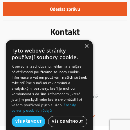
Kontakt
×
Innentreppen s.r.o.
Tyto webové stránky
Mladoňovice 65
používají soubory cookie.
675 32, okres Třebíč
Česká Republika
K personalizaci obsahu, reklam a analýze
návštěvnosti používáme soubory cookie.
IČ: 23855991
Informace o vašem používání našich stránek
DIČ: CZ23855991
také sdílíme s našimi reklamními a
analytickými partnery, kteří je mohou
spisová značka: C 147862
kombinovat s dalšími informacemi, které
vedená u Krajského soudu v Brně
jste jim poskytli nebo které shromáždili při
vašem používání jejich služeb.
Zásady
+420 774 660 532
ochrany osobních údajů
info@interierove-schodiste.cz
VŠE PŘIJMOUT
VŠE ODMÍTNOUT