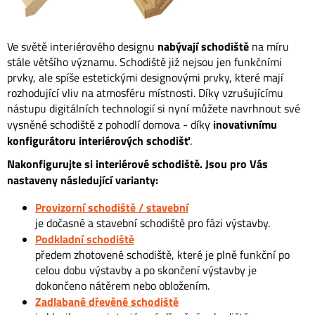
nabývají schodiště
Ve světě interiérového designu
na míru
stále většího významu. Schodiště již nejsou jen funkčními
prvky, ale spíše estetickými designovými prvky, které mají
rozhodující vliv na atmosféru místnosti. Díky vzrušujícímu
nástupu digitálních technologií si nyní můžete navrhnout své
inovativnímu
vysněné schodiště z pohodlí domova - díky
konfigurátoru interiérových schodišť
.
Nakonfigurujte si interiérové schodiště. Jsou pro Vás
nastaveny následující varianty:
Provizorní schodiště / stavební
je dočasné a stavební schodiště pro fázi výstavby.
Podkladní schodiště
předem zhotovené schodiště, které je plně funkční po
celou dobu výstavby a po skončení výstavby je
dokončeno nátěrem nebo obložením.
Zadlabané dřevěné schodiště