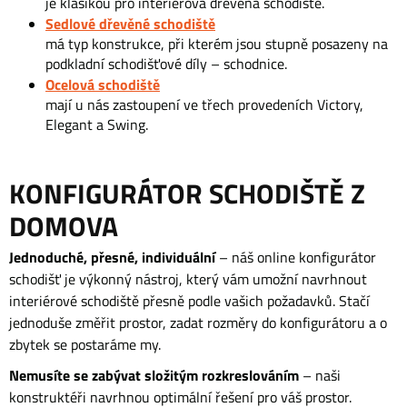
je klasikou pro interiérová dřevěná schodiště.
Sedlové dřevěné schodiště
má typ konstrukce, při kterém jsou stupně posazeny na
podkladní schodišťové díly – schodnice.
Ocelová schodiště
mají u nás zastoupení ve třech provedeních Victory,
Elegant a Swing.
KONFIGURÁTOR SCHODIŠTĚ Z
DOMOVA
Jednoduché, přesné, individuální
– náš online konfigurátor
schodišť je výkonný nástroj, který vám umožní navrhnout
interiérové schodiště přesně podle vašich požadavků. Stačí
jednoduše změřit prostor, zadat rozměry do konfigurátoru a o
zbytek se postaráme my.
Nemusíte se zabývat složitým rozkreslováním
– naši
konstruktéři navrhnou optimální řešení pro váš prostor.