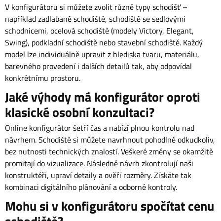
V konfigurátoru si můžete zvolit různé typy schodišť –
například zadlabané schodiště, schodiště se sedlovými
schodnicemi, ocelová schodiště (modely Victory, Elegant,
Swing), podkladní schodiště nebo stavební schodiště. Každý
model lze individuálně upravit z hlediska tvaru, materiálu,
barevného provedení i dalších detailů tak, aby odpovídal
konkrétnímu prostoru.
Jaké výhody má konfigurátor oproti
klasické osobní konzultaci?
Online konfigurátor šetří čas a nabízí plnou kontrolu nad
návrhem. Schodiště si můžete navrhnout pohodlně odkudkoliv,
bez nutnosti technických znalostí. Veškeré změny se okamžitě
promítají do vizualizace. Následně návrh zkontrolují naši
konstruktéři, upraví detaily a ověří rozměry. Získáte tak
kombinaci digitálního plánování a odborné kontroly.
Mohu si v konfigurátoru spočítat cenu
schodiště?