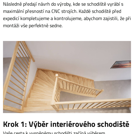
Následně předají návrh do výroby, kde se schodiště vyrábí s
maximální přesností na CNC strojích. Každé schodiště před
expedicí kompletujeme a kontrolujeme, abychom zajistili, že při
montáži vše perfektně sedne.
Krok 1: Výběr interiérového schodiště
Vaše cesta k vysněnému schodišti začíná výběrem